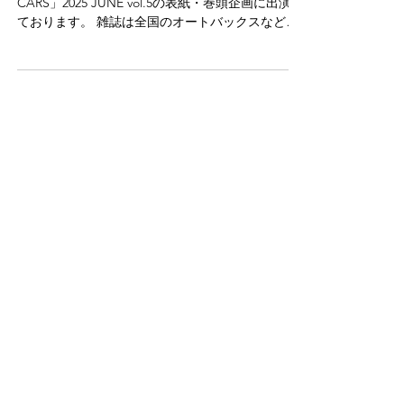
「Moto Megane CARS」vol.5
表紙・巻頭企画出演
2025年6月10日頃に配布開始された「Moto Megane
CARS」2025 JUNE vol.5の表紙・巻頭企画に出演し
ております。 雑誌は全国のオートバックスなどで
無料配布されています。 是非ご覧ください。 配布
場所はこちら