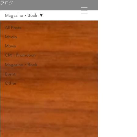
ブログ
Magazine・Book
All Posts
Media
Movie
CM・Promotion
Magazine・Book
Event
Other